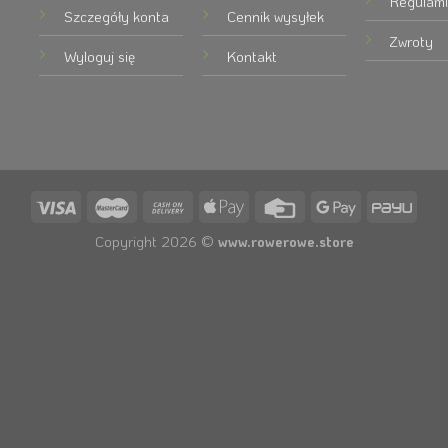
Regulami
Szczegóły konta
Cennik wysyłek
Zwroty
Wyloguj się
Kontakt
Copyright 2026 ©
www.rowerowe.store