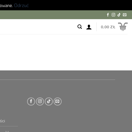
zowane.
Odrzuć
0,00
ZŁ
ści