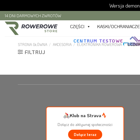
Wersja demons
Skip
14 DNI DARMOWYCH ZWROTÓW
to
CZĘŚCI
KASKI/OCHRANIACZE
content
CENTRUM TESTOWE
STRONA GŁÓWNA
/
AKCESORIA
/
ELEKTRONIKA ROWEROWA
/
LICZNIK
FILTRUJ
Klub na Strava
Dołącz do aktywnej społeczności
Dołącz teraz