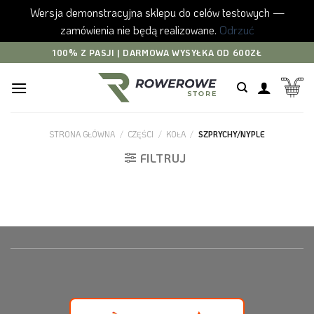
Wersja demonstracyjna sklepu do celów testowych —
zamówienia nie będą realizowane.
Odrzuć
Skip
100% Z PASJI | DARMOWA WYSYŁKA OD 600ZŁ
to
content
STRONA GŁÓWNA
/
CZĘŚCI
/
KOŁA
/
SZPRYCHY/NYPLE
FILTRUJ