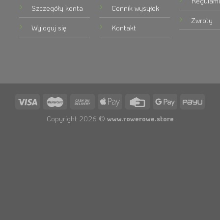
Regulami
Szczegóły konta
Cennik wysyłek
Zwroty
Wyloguj się
Kontakt
Copyright 2026 ©
www.rowerowe.store