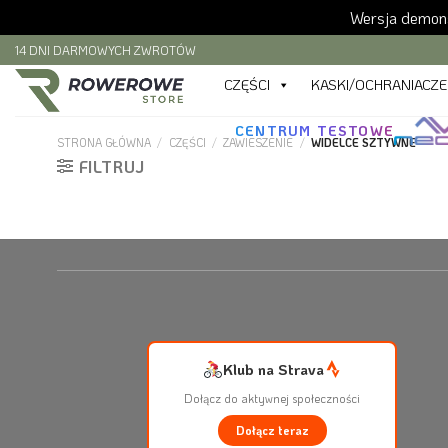
Wersja demons
Skip
14 DNI DARMOWYCH ZWROTÓW
to
CZĘŚCI
KASKI/OCHRANIACZE
content
CENTRUM TESTOWE
STRONA GŁÓWNA
/
CZĘŚCI
/
ZAWIESZENIE
/
WIDELCE SZTYWNE
FILTRUJ
Klub na Strava
Dołącz do aktywnej społeczności
Dołącz teraz