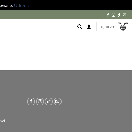
zowane.
Odrzuć
0,00
ZŁ
ści