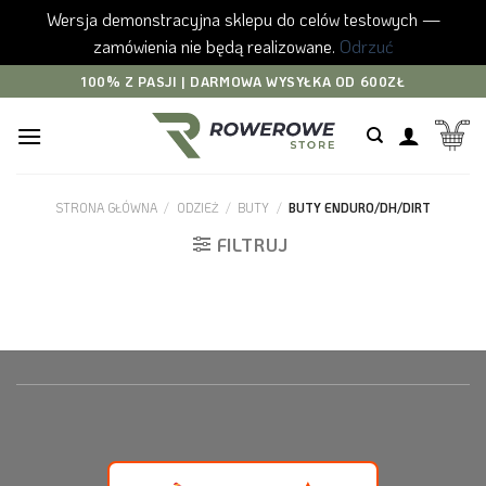
Wersja demonstracyjna sklepu do celów testowych —
zamówienia nie będą realizowane.
Odrzuć
Skip
100% Z PASJI | DARMOWA WYSYŁKA OD 600ZŁ
to
content
STRONA GŁÓWNA
/
ODZIEŻ
/
BUTY
/
BUTY ENDURO/DH/DIRT
FILTRUJ