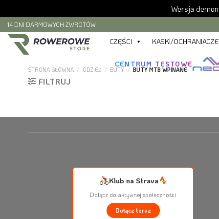
Wersja demons
Skip
14 DNI DARMOWYCH ZWROTÓW
to
CZĘŚCI
KASKI/OCHRANIACZE
content
CENTRUM TESTOWE
STRONA GŁÓWNA
/
ODZIEŻ
/
BUTY
/
BUTY MTB WPINANE
FILTRUJ
Klub na Strava
Dołącz do aktywnej społeczności
Dołącz teraz