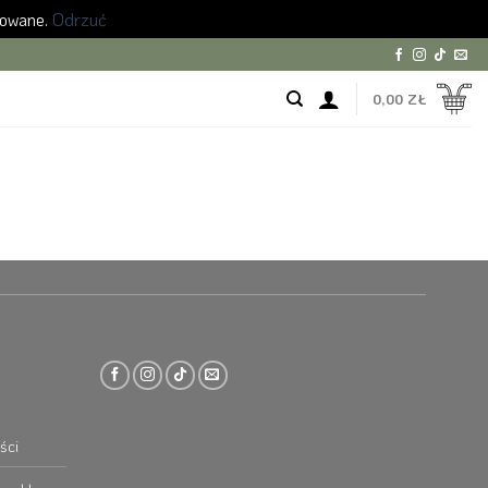
zowane.
Odrzuć
0,00
ZŁ
ści