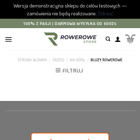
Wersja demonstracyjna sklepu do celów testowych —
zamówienia nie będą realizowane.
Odrzuć
Skip
100% Z PASJI | DARMOWA WYSYŁKA OD 600ZŁ
to
content
STRONA GŁÓWNA
/
ODZIEŻ
/
NA GÓRĘ
/
BLUZY ROWEROWE
FILTRUJ