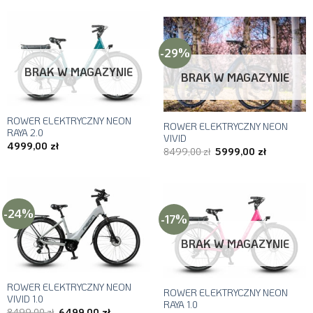
-29%
BRAK W MAGAZYNIE
BRAK W MAGAZYNIE
ROWER ELEKTRYCZNY NEON
ROWER ELEKTRYCZNY NEON
RAYA 2.0
VIVID
4999,00
zł
Pierwotna
Aktualna
8499,00
zł
5999,00
zł
cena
cena
wynosiła:
wynosi:
8499,00 zł.
5999,00 zł
-24%
-17%
BRAK W MAGAZYNIE
ROWER ELEKTRYCZNY NEON
ROWER ELEKTRYCZNY NEON
VIVID 1.0
RAYA 1.0
Pierwotna
Aktualna
8499,00
zł
6499,00
zł