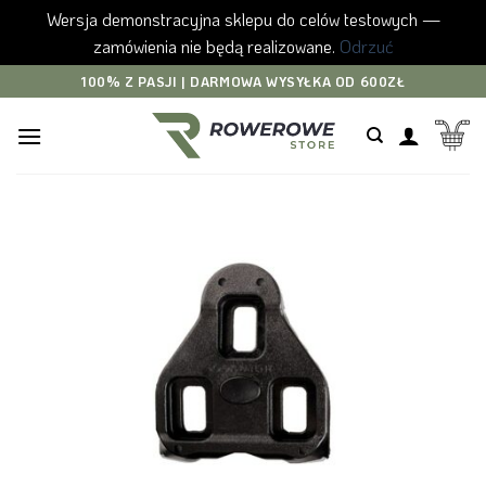
Wersja demonstracyjna sklepu do celów testowych —
zamówienia nie będą realizowane.
Odrzuć
Skip
100% Z PASJI | DARMOWA WYSYŁKA OD 600ZŁ
to
content